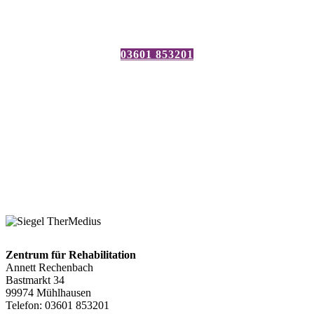
Leben
03601 853201
"Wenn Sie Ihr Leben bewusster gestalten
möchten, haben Sie den richtigen
Ansprechpartner gefunden!"
Zentrum für Rehabilitation
Annett Rechenbach
Bastmarkt 34
99974 Mühlhausen
Telefon: 03601 853201