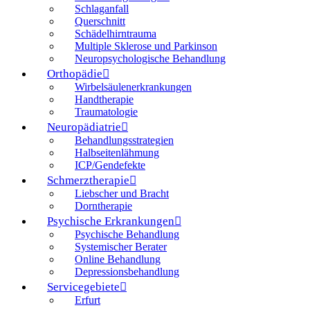
Schlaganfall
Querschnitt
Schädelhirntrauma
Multiple Sklerose und Parkinson
Neuropsychologische Behandlung
Orthopädie
Wirbelsäulenerkrankungen
Handtherapie
Traumatologie
Neuropädiatrie
Behandlungsstrategien
Halbseitenlähmung
ICP/Gendefekte
Schmerztherapie
Liebscher und Bracht
Dorntherapie
Psychische Erkrankungen
Psychische Behandlung
Systemischer Berater
Online Behandlung
Depressionsbehandlung
Servicegebiete
Erfurt