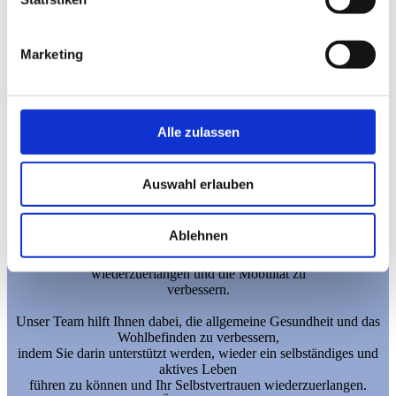
Das heißt für Sie:
das Wiedererlangen des normalen Gehens, die Benutzung des
Marketing
gelähmten
Armes und die Koordination mit der weniger betroffenen Seite in
Synchronisation.
Durch die Neuromuskuläre Reorganisation wird eine Reduzierung
Alle zulassen
der Symptome, wie die Lähmungserscheinungen, ermöglicht.
Sie benötigen in unserer systemischen Forced use Therapie keine
motorischen oder auch
Auswahl erlauben
kognitiven Voraussetzungen, um von dieser Neurologie-Therapie zu
profitieren.
Durch gezielte und intensive Therapieeinheiten unterstützen wir
Ablehnen
unsere Schlaganfallpatienten
dabei, ihre motorischen und kognitiven Fähigkeiten
wiederzuerlangen und die Mobilität zu
verbessern.
Unser Team hilft Ihnen dabei, die allgemeine Gesundheit und das
Wohlbefinden zu verbessern,
indem Sie darin unterstützt werden, wieder ein selbständiges und
aktives Leben
führen zu können und Ihr Selbstvertrauen wiederzuerlangen.