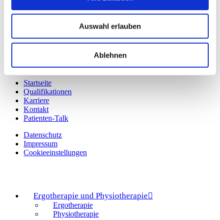
Annett Rechenbach
Bastmarkt 34
99974 Mühlhausen
Auswahl erlauben
Telefon: 03601 853201
Unsere Social Media Kanäle
Ablehnen
Startseite
Qualifikationen
Karriere
Kontakt
Patienten-Talk
Datenschutz
Impressum
Cookieeinstellungen
Ergotherapie und Physiotherapie
Ergotherapie
Physiotherapie