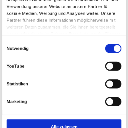
Lernen - Können -
Verwendung unserer Website an unsere Partner für
soziale Medien, Werbung und Analysen weiter. Unsere
Leben
Partner führen diese Informationen möglicherweise mit
weiteren Daten zusammen, die Sie ihnen bereitgestellt
haben oder die sie im Rahmen Ihrer Nutzung der Dienste
gesammelt haben.
Einwilligungsauswahl
03601 853201
Notwendig
YouTube
"Wenn Sie Ihr Leben bewusster gestalten
Statistiken
möchten, haben Sie den richtigen
Ansprechpartner gefunden!"
Marketing
Zentrum für Rehabilitation
Alle zulassen