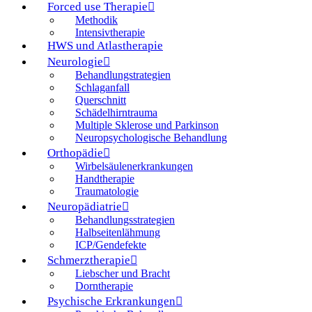
Forced use Therapie
Methodik
Intensivtherapie
HWS und Atlastherapie
Neurologie
Behandlungstrategien
Schlaganfall
Querschnitt
Schädelhirntrauma
Multiple Sklerose und Parkinson
Neuropsychologische Behandlung
Orthopädie
Wirbelsäulenerkrankungen
Handtherapie
Traumatologie
Neuropädiatrie
Behandlungsstrategien
Halbseitenlähmung
ICP/Gendefekte
Schmerztherapie
Liebscher und Bracht
Dorntherapie
Psychische Erkrankungen